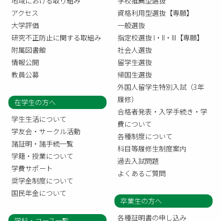
地域における取り組み
学校推薦型選抜
アクセス
資格利用型選抜【専願】
大学評価
一般選抜
研究不正防止に関する取組み
指定校選抜 I・II・III【専願】
附属図書館
社会人選抜
情報公開
留学生選抜
教員公募
帰国生選抜
外国人留学生特別入試（3年
履修）
在学生の方へ
合格者発表・入学手続き・学
学生生活について
費について
学友会・サークル活動
各種制度について
諸証明・諸手続一覧
科目等履修生制度案内
学籍・授業について
過去入試問題
学費サポート
よくあるご質問
奨学金制度について
国民年金について
卒業生の方へ
各種証明書の申し込み
学科・コース一覧