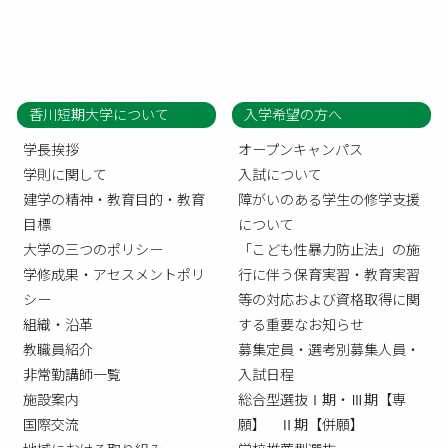
香川短期大学について
入学希望の方へ
学長挨拶
オープンキャンパス
学則に関して
入試について
建学の精神・教育目的・教育
障がいのある学生の修学支援
目標
について
大学の三つのポリシー
「こども性暴力防止法」の施
学修成果・アセスメントポリ
行に伴う保育実習・教育実習
シー
等の対応および資格取得に関
組織・沿革
する重要なお知らせ
教職員紹介
募集定員・選考別募集人員・
非常勤講師一覧
入試日程
施設案内
総合型選抜Ⅰ期・Ⅲ期【専
国際交流
願】 Ⅱ期【併願】