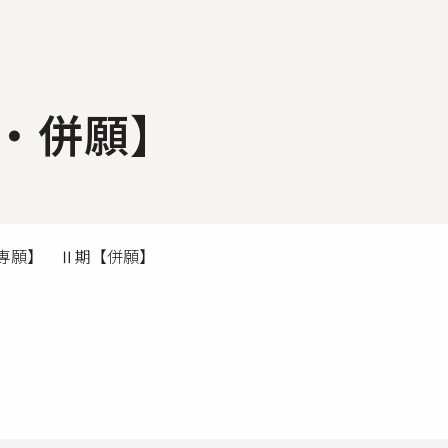
・併願】
専願】 Ⅱ期【併願】