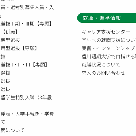
定員・選考別募集人員・入
程
就職・進学情報
型選抜Ⅰ期・Ⅲ期【専願】
【併願】
キャリア支援センター
推薦型選抜
学生への就職支援につい
利用型選抜【専願】
実習・インターンシップ
選抜
香川短期大学で目指せる
選抜 I・II・III【専願】
就職状況について
人選抜
求人のお問い合わせ
生選抜
生選抜
人留学生特別入試（3年履
者発表・入学手続き・学費
いて
制度について