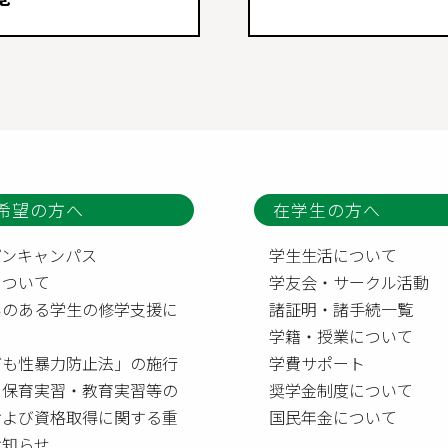
希望の方へ
在学生の方へ
プンキャンパス
学生生活について
について
学友会・サークル活動
いのある学生の修学支援に
諸証明・諸手続一覧
て
学籍・授業について
ども性暴力防止法」の施行
学費サポート
う保育実習・教育実習等の
奨学金制度について
および資格取得に関する重
国民年金について
お知らせ