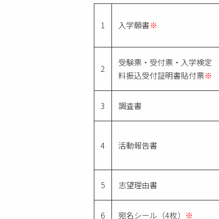
1
入学願書
※
受験票・受付票・入学検定
2
料振込受付証明書貼付票
※
3
調査書
4
活動報告書
5
志望理由書
6
宛名シール（4枚）
※