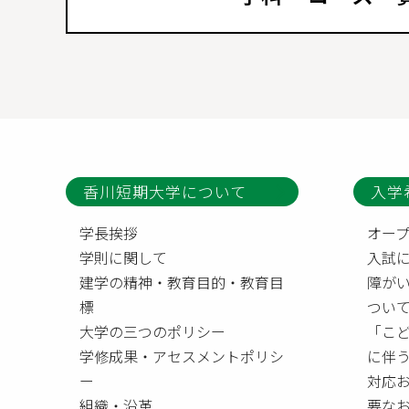
香川短期大学について
入学
学長挨拶
オー
学則に関して
入試
建学の精神・教育目的・教育目
障が
標
つい
大学の三つのポリシー
「こ
学修成果・アセスメントポリシ
に伴
ー
対応
組織・沿革
要な