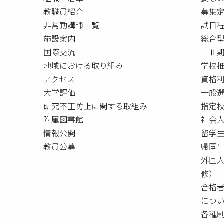
教職員紹介
募集
非常勤講師一覧
試日
施設案内
総合
国際交流
Ⅱ期
地域における取り組み
学校
アクセス
資格
大学評価
一般
研究不正防止に関する取組み
指定校
附属図書館
社会
情報公開
留学
教員公募
帰国
外国
修）
合格
につ
各種