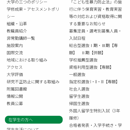
大学の三つのポリシー
「こども性暴力防止法」の施
学修成果・アセスメントポリ
行に伴う保育実習・教育実習
シー
等の対応および資格取得に関
組織・沿革
する重要なお知らせ
教職員紹介
募集定員・選考別募集人員・
非常勤講師一覧
入試日程
施設案内
総合型選抜Ⅰ期・Ⅲ期【専
国際交流
願】 Ⅱ期【併願】
地域における取り組み
学校推薦型選抜
アクセス
資格利用型選抜【専願】
大学評価
一般選抜
研究不正防止に関する取組み
指定校選抜 I・II・III【専願】
附属図書館
社会人選抜
情報公開
留学生選抜
教員公募
帰国生選抜
外国人留学生特別入試（3年
履修）
在学生の方へ
合格者発表・入学手続き・学
学生生活について