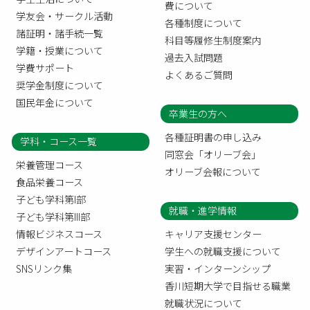
費について
学友会・サークル活動
各種制度について
諸証明・諸手続一覧
科目等履修生制度案内
学籍・授業について
過去入試問題
学費サポート
よくあるご質問
奨学金制度について
国民年金について
卒業生の方へ
各種証明書の申し込み
学科・コース一覧
同窓会「オリーブ会」
栄養管理コース
オリーブ会報について
食品栄養コース
子ども学科第I部
就職・進学情報
子ども学科第III部
情報ビジネスコース
キャリア支援センター
デザインアートコース
学生への就職支援について
SNSリンク集
実習・インターンシップ
香川短期大学で目指せる職業
就職状況について