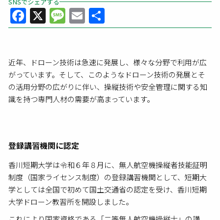
SNSでシェアする
Facebook
X
Message
Email
共
有
近年、ドローン技術は急速に発展し、様々な分野で利用が広
がっています。そして、このようなドローン技術の発展とそ
の活用分野の広がりに伴い、操縦技術や安全管理に関する知
識を持つ専門人材の需要が高まっています。
登録講習機関に認定
香川短期大学は令和６年８月に、無人航空機操縦者技能証明
制度（国家ライセンス制度）の登録講習機関として、短期大
学としては全国で初めて国土交通省の認定を受け、香川短期
大学ドローン教習所を開設しました。
これにより国家資格である「二等無人航空機操縦士」の講