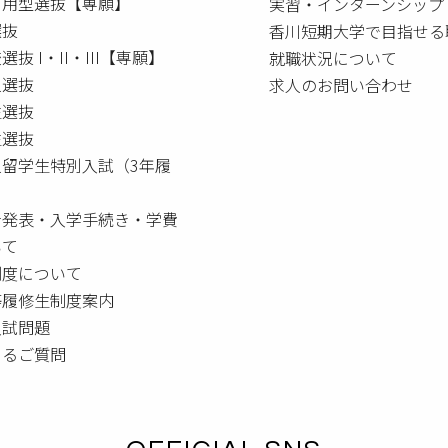
利用型選抜【専願】
実習・インターンシップ
選抜
香川短期大学で目指せる
選抜 I・II・III【専願】
就職状況について
人選抜
求人のお問い合わせ
生選抜
生選抜
人留学生特別入試（3年履
者発表・入学手続き・学費
いて
制度について
等履修生制度案内
入試問題
あるご質問