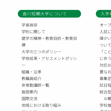
香川短期大学について
入学
学長挨拶
オー
学則に関して
入試
建学の精神・教育目的・教育目
障が
標
つい
大学の三つのポリシー
「こ
学修成果・アセスメントポリシ
に伴
ー
対応
組織・沿革
要な
教職員紹介
募集
非常勤講師一覧
試日
施設案内
総合
国際交流
Ⅱ期
地域における取り組み
学校