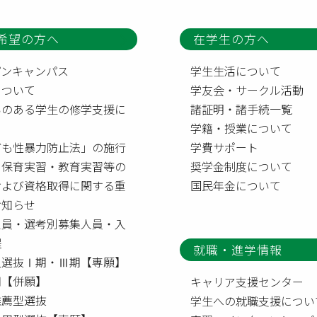
希望の方へ
在学生の方へ
プンキャンパス
学生生活について
について
学友会・サークル活動
いのある学生の修学支援に
諸証明・諸手続一覧
て
学籍・授業について
ども性暴力防止法」の施行
学費サポート
う保育実習・教育実習等の
奨学金制度について
および資格取得に関する重
国民年金について
お知らせ
定員・選考別募集人員・入
程
就職・進学情報
型選抜Ⅰ期・Ⅲ期【専願】
【併願】
キャリア支援センター
推薦型選抜
学生への就職支援につい