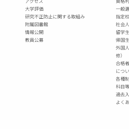
アクセス
資格
大学評価
一般
研究不正防止に関する取組み
指定校
附属図書館
社会
情報公開
留学
教員公募
帰国
外国
修）
合格
につ
各種
科目
過去
よく