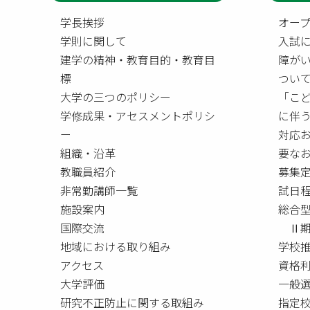
学長挨拶
オー
学則に関して
入試
建学の精神・教育目的・教育目
障が
標
つい
大学の三つのポリシー
「こ
学修成果・アセスメントポリシ
に伴
ー
対応
組織・沿革
要な
教職員紹介
募集
非常勤講師一覧
試日
施設案内
総合
国際交流
Ⅱ期
地域における取り組み
学校
アクセス
資格
大学評価
一般
研究不正防止に関する取組み
指定校