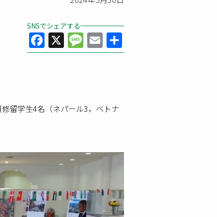
SNSでシェアする
Facebook
X
Message
Email
共
有
履修留学生
4
名（ネパール
3
，ベトナ