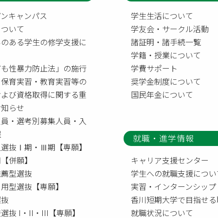
プンキャンパス
学生生活について
について
学友会・サークル活動
いのある学生の修学支援に
諸証明・諸手続一覧
て
学籍・授業について
ども性暴力防止法」の施行
学費サポート
う保育実習・教育実習等の
奨学金制度について
および資格取得に関する重
国民年金について
お知らせ
定員・選考別募集人員・入
程
就職・進学情報
型選抜Ⅰ期・Ⅲ期【専願】
【併願】
キャリア支援センター
推薦型選抜
学生への就職支援につい
利用型選抜【専願】
実習・インターンシップ
選抜
香川短期大学で目指せる
選抜 I・II・III【専願】
就職状況について