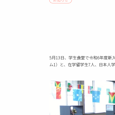
5
月
13
日、学生食堂で令和
6
年度新
ム
1
）と、在学留学生
7
人、日本人