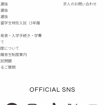
人選抜
求人のお問い合わせ
生選抜
生選抜
人留学生特別入試（3年履
者発表・入学手続き・学費
いて
制度について
等履修生制度案内
入試問題
あるご質問
OFFICIAL SNS