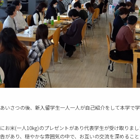
あいさつの後、新入留学生一人一人が自己紹介をして本学で学
にお米
(
一人
10
㎏
)
のプレゼントがあり代表学生が受け取りまし
告があり、穏やかな雰囲気の中で、お互いの交流を深めること