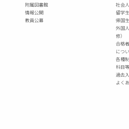
附属図書館
社会
情報公開
留学
教員公募
帰国
外国
修）
合格
につ
各種
科目
過去
よく