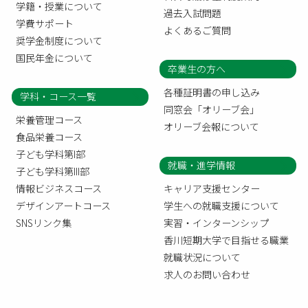
学籍・授業について
過去入試問題
学費サポート
よくあるご質問
奨学金制度について
国民年金について
卒業生の方へ
各種証明書の申し込み
学科・コース一覧
同窓会「オリーブ会」
栄養管理コース
オリーブ会報について
食品栄養コース
子ども学科第I部
就職・進学情報
子ども学科第III部
情報ビジネスコース
キャリア支援センター
デザインアートコース
学生への就職支援について
SNSリンク集
実習・インターンシップ
香川短期大学で目指せる職業
就職状況について
求人のお問い合わせ