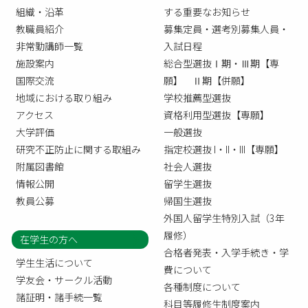
組織・沿革
する重要なお知らせ
教職員紹介
募集定員・選考別募集人員・
非常勤講師一覧
入試日程
施設案内
総合型選抜Ⅰ期・Ⅲ期【専
国際交流
願】 Ⅱ期【併願】
地域における取り組み
学校推薦型選抜
アクセス
資格利用型選抜【専願】
大学評価
一般選抜
研究不正防止に関する取組み
指定校選抜 I・II・III【専願】
附属図書館
社会人選抜
情報公開
留学生選抜
教員公募
帰国生選抜
外国人留学生特別入試（3年
履修）
在学生の方へ
合格者発表・入学手続き・学
学生生活について
費について
学友会・サークル活動
各種制度について
諸証明・諸手続一覧
科目等履修生制度案内