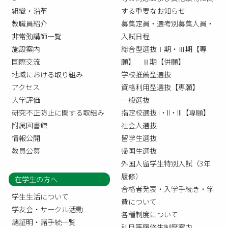
組織・沿革
する重要なお知らせ
教職員紹介
募集定員・選考別募集人員・
非常勤講師一覧
入試日程
施設案内
総合型選抜Ⅰ期・Ⅲ期【専
国際交流
願】 Ⅱ期【併願】
地域における取り組み
学校推薦型選抜
アクセス
資格利用型選抜【専願】
大学評価
一般選抜
研究不正防止に関する取組み
指定校選抜 I・II・III【専願】
附属図書館
社会人選抜
情報公開
留学生選抜
教員公募
帰国生選抜
外国人留学生特別入試（3年
履修）
在学生の方へ
合格者発表・入学手続き・学
学生生活について
費について
学友会・サークル活動
各種制度について
諸証明・諸手続一覧
科目等履修生制度案内