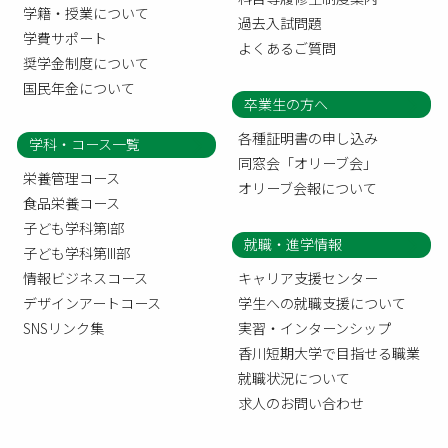
学籍・授業について
過去入試問題
学費サポート
よくあるご質問
奨学金制度について
国民年金について
卒業生の方へ
各種証明書の申し込み
学科・コース一覧
同窓会「オリーブ会」
栄養管理コース
オリーブ会報について
食品栄養コース
子ども学科第I部
就職・進学情報
子ども学科第III部
情報ビジネスコース
キャリア支援センター
デザインアートコース
学生への就職支援について
SNSリンク集
実習・インターンシップ
香川短期大学で目指せる職業
就職状況について
求人のお問い合わせ