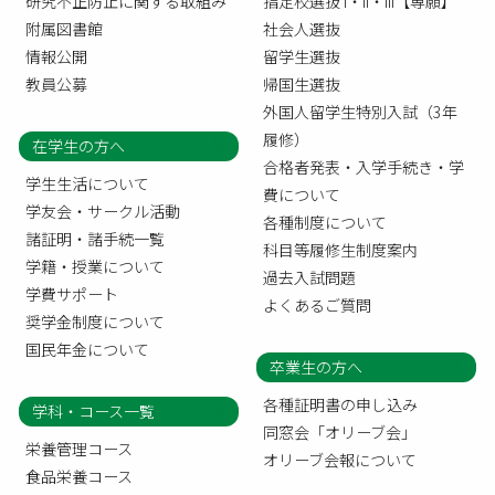
研究不正防止に関する取組み
指定校選抜 I・II・III【専願】
附属図書館
社会人選抜
情報公開
留学生選抜
教員公募
帰国生選抜
外国人留学生特別入試（3年
履修）
在学生の方へ
合格者発表・入学手続き・学
学生生活について
費について
学友会・サークル活動
各種制度について
諸証明・諸手続一覧
科目等履修生制度案内
学籍・授業について
過去入試問題
学費サポート
よくあるご質問
奨学金制度について
国民年金について
卒業生の方へ
各種証明書の申し込み
学科・コース一覧
同窓会「オリーブ会」
栄養管理コース
オリーブ会報について
食品栄養コース