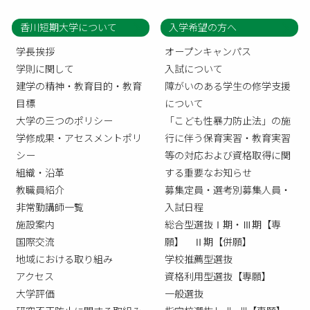
香川短期大学について
入学希望の方へ
学長挨拶
オープンキャンパス
学則に関して
入試について
建学の精神・教育目的・教育
障がいのある学生の修学支援
目標
について
大学の三つのポリシー
「こども性暴力防止法」の施
学修成果・アセスメントポリ
行に伴う保育実習・教育実習
シー
等の対応および資格取得に関
組織・沿革
する重要なお知らせ
教職員紹介
募集定員・選考別募集人員・
非常勤講師一覧
入試日程
施設案内
総合型選抜Ⅰ期・Ⅲ期【専
国際交流
願】 Ⅱ期【併願】
地域における取り組み
学校推薦型選抜
アクセス
資格利用型選抜【専願】
大学評価
一般選抜