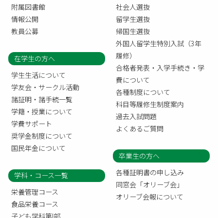
附属図書館
社会人選抜
情報公開
留学生選抜
教員公募
帰国生選抜
外国人留学生特別入試（3年
履修）
在学生の方へ
合格者発表・入学手続き・学
学生生活について
費について
学友会・サークル活動
各種制度について
諸証明・諸手続一覧
科目等履修生制度案内
学籍・授業について
過去入試問題
学費サポート
よくあるご質問
奨学金制度について
国民年金について
卒業生の方へ
各種証明書の申し込み
学科・コース一覧
同窓会「オリーブ会」
栄養管理コース
オリーブ会報について
食品栄養コース
子ども学科第I部