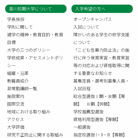
香川短期大学について
入学希望の方へ
学長挨拶
オープンキャンパス
学則に関して
入試について
建学の精神・教育目的・教育
障がいのある学生の修学支援
目標
について
大学の三つのポリシー
「こども性暴力防止法」の施
学修成果・アセスメントポリ
行に伴う保育実習・教育実習
シー
等の対応および資格取得に関
組織・沿革
する重要なお知らせ
教職員紹介
募集定員・選考別募集人員・
非常勤講師一覧
入試日程
施設案内
総合型選抜Ⅰ期・Ⅲ期【専
国際交流
願】 Ⅱ期【併願】
地域における取り組み
学校推薦型選抜
アクセス
資格利用型選抜【専願】
大学評価
一般選抜
研究不正防止に関する取組み
指定校選抜 I・II・III【専願】