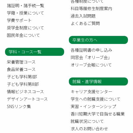
各種制度について
諸証明・諸手続一覧
科目等履修生制度案内
学籍・授業について
過去入試問題
学費サポート
よくあるご質問
奨学金制度について
国民年金について
卒業生の方へ
各種証明書の申し込み
学科・コース一覧
同窓会「オリーブ会」
栄養管理コース
オリーブ会報について
食品栄養コース
子ども学科第I部
就職・進学情報
子ども学科第III部
情報ビジネスコース
キャリア支援センター
デザインアートコース
学生への就職支援について
SNSリンク集
実習・インターンシップ
香川短期大学で目指せる職業
就職状況について
求人のお問い合わせ