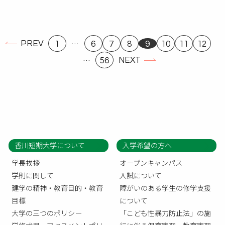
…
PREV
1
6
7
8
9
10
11
12
…
NEXT
56
香川短期大学について
入学希望の方へ
学長挨拶
オープンキャンパス
学則に関して
入試について
建学の精神・教育目的・教育
障がいのある学生の修学支援
目標
について
大学の三つのポリシー
「こども性暴力防止法」の施