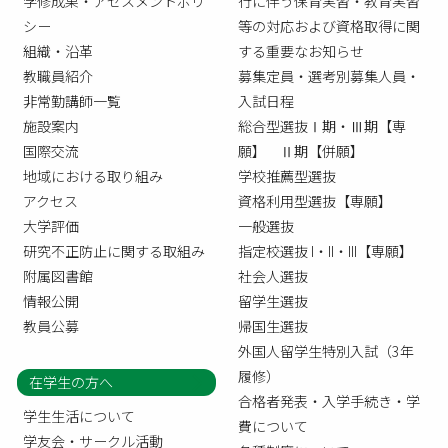
学修成果・アセスメントポリ
行に伴う保育実習・教育実習
シー
等の対応および資格取得に関
組織・沿革
する重要なお知らせ
教職員紹介
募集定員・選考別募集人員・
非常勤講師一覧
入試日程
施設案内
総合型選抜Ⅰ期・Ⅲ期【専
国際交流
願】 Ⅱ期【併願】
地域における取り組み
学校推薦型選抜
アクセス
資格利用型選抜【専願】
大学評価
一般選抜
研究不正防止に関する取組み
指定校選抜 I・II・III【専願】
附属図書館
社会人選抜
情報公開
留学生選抜
教員公募
帰国生選抜
外国人留学生特別入試（3年
履修）
在学生の方へ
合格者発表・入学手続き・学
学生生活について
費について
学友会・サークル活動