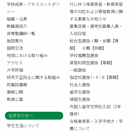
学修成果・アセスメントポリ
行に伴う保育実習・教育実習
シー
等の対応および資格取得に関
組織・沿革
する重要なお知らせ
教職員紹介
募集定員・選考別募集人員・
非常勤講師一覧
入試日程
施設案内
総合型選抜Ⅰ期・Ⅲ期【専
国際交流
願】 Ⅱ期【併願】
地域における取り組み
学校推薦型選抜
アクセス
資格利用型選抜【専願】
大学評価
一般選抜
研究不正防止に関する取組み
指定校選抜 I・II・III【専願】
附属図書館
社会人選抜
情報公開
留学生選抜
教員公募
帰国生選抜
外国人留学生特別入試（3年
履修）
在学生の方へ
合格者発表・入学手続き・学
学生生活について
費について