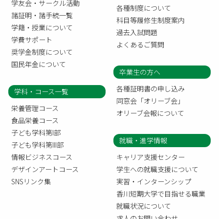
学友会・サークル活動
各種制度について
諸証明・諸手続一覧
科目等履修生制度案内
学籍・授業について
過去入試問題
学費サポート
よくあるご質問
奨学金制度について
国民年金について
卒業生の方へ
各種証明書の申し込み
学科・コース一覧
同窓会「オリーブ会」
栄養管理コース
オリーブ会報について
食品栄養コース
子ども学科第I部
就職・進学情報
子ども学科第III部
情報ビジネスコース
キャリア支援センター
デザインアートコース
学生への就職支援について
SNSリンク集
実習・インターンシップ
香川短期大学で目指せる職業
就職状況について
求人のお問い合わせ