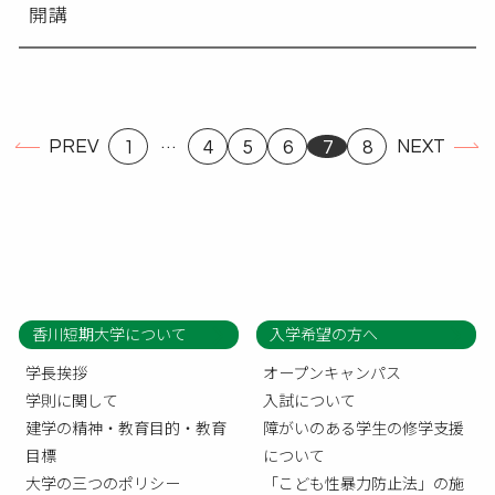
開講
…
PREV
NEXT
1
4
5
6
7
8
香川短期大学について
入学希望の方へ
学長挨拶
オープンキャンパス
学則に関して
入試について
建学の精神・教育目的・教育
障がいのある学生の修学支援
目標
について
大学の三つのポリシー
「こども性暴力防止法」の施