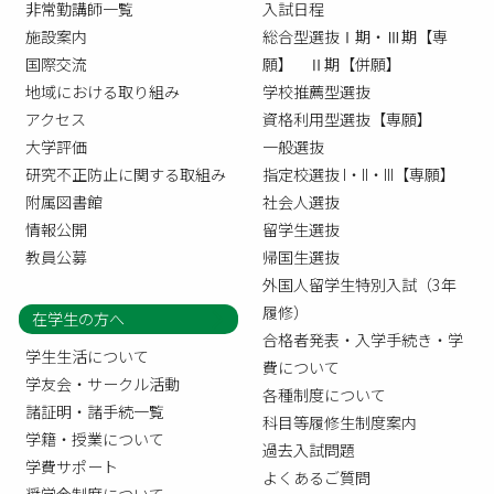
非常勤講師一覧
入試日程
施設案内
総合型選抜Ⅰ期・Ⅲ期【専
国際交流
願】 Ⅱ期【併願】
地域における取り組み
学校推薦型選抜
アクセス
資格利用型選抜【専願】
大学評価
一般選抜
研究不正防止に関する取組み
指定校選抜 I・II・III【専願】
附属図書館
社会人選抜
情報公開
留学生選抜
教員公募
帰国生選抜
外国人留学生特別入試（3年
履修）
在学生の方へ
合格者発表・入学手続き・学
学生生活について
費について
学友会・サークル活動
各種制度について
諸証明・諸手続一覧
科目等履修生制度案内
学籍・授業について
過去入試問題
学費サポート
よくあるご質問
奨学金制度について