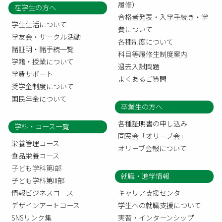
履修）
在学生の方へ
合格者発表・入学手続き・学
学生生活について
費について
学友会・サークル活動
各種制度について
諸証明・諸手続一覧
科目等履修生制度案内
学籍・授業について
過去入試問題
学費サポート
よくあるご質問
奨学金制度について
国民年金について
卒業生の方へ
各種証明書の申し込み
学科・コース一覧
同窓会「オリーブ会」
栄養管理コース
オリーブ会報について
食品栄養コース
子ども学科第I部
就職・進学情報
子ども学科第III部
情報ビジネスコース
キャリア支援センター
デザインアートコース
学生への就職支援について
SNSリンク集
実習・インターンシップ