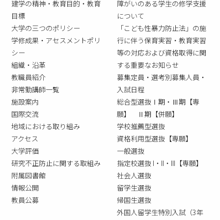
建学の精神・教育目的・教育
障がいのある学生の修学支援
目標
について
大学の三つのポリシー
「こども性暴力防止法」の施
学修成果・アセスメントポリ
行に伴う保育実習・教育実習
シー
等の対応および資格取得に関
組織・沿革
する重要なお知らせ
教職員紹介
募集定員・選考別募集人員・
非常勤講師一覧
入試日程
施設案内
総合型選抜Ⅰ期・Ⅲ期【専
国際交流
願】 Ⅱ期【併願】
地域における取り組み
学校推薦型選抜
アクセス
資格利用型選抜【専願】
大学評価
一般選抜
研究不正防止に関する取組み
指定校選抜 I・II・III【専願】
附属図書館
社会人選抜
情報公開
留学生選抜
教員公募
帰国生選抜
外国人留学生特別入試（3年