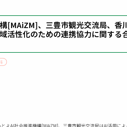
構[MAiZM]、三豊市観光交流局、香
域活性化のための連携協力に関する
科
みとよAI社会推進機構[MAiZM]、三豊市観光交流局はAI活用