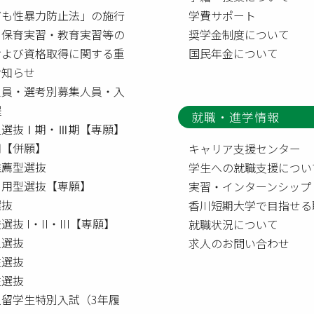
ども性暴力防止法」の施行
学費サポート
う保育実習・教育実習等の
奨学金制度について
および資格取得に関する重
国民年金について
お知らせ
定員・選考別募集人員・入
程
就職・進学情報
型選抜Ⅰ期・Ⅲ期【専願】
【併願】
キャリア支援センター
推薦型選抜
学生への就職支援につい
利用型選抜【専願】
実習・インターンシップ
選抜
香川短期大学で目指せる
選抜 I・II・III【専願】
就職状況について
人選抜
求人のお問い合わせ
生選抜
生選抜
人留学生特別入試（3年履