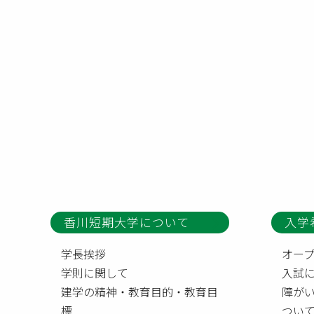
香川短期大学について
入学
学長挨拶
オー
学則に関して
入試
建学の精神・教育目的・教育目
障が
標
つい