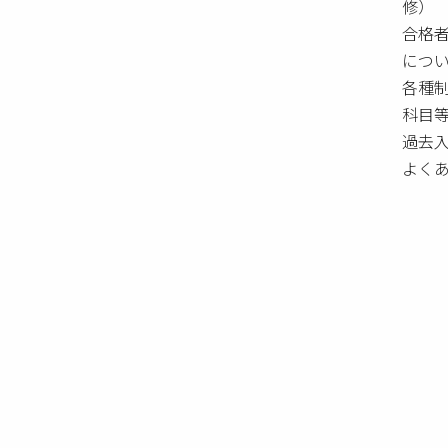
修）
合格
につ
各種
科目
過去
よく