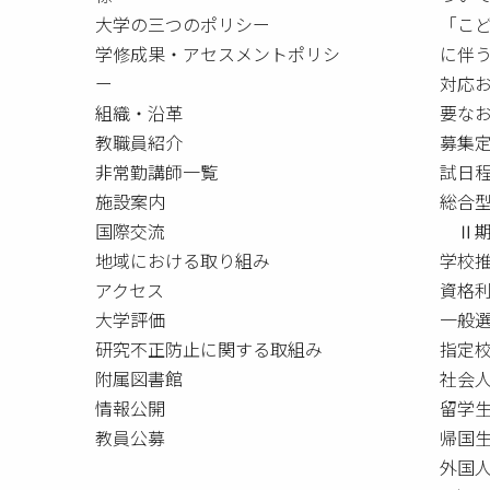
大学の三つのポリシー
「こ
学修成果・アセスメントポリシ
に伴
ー
対応
組織・沿革
要な
教職員紹介
募集
非常勤講師一覧
試日
施設案内
総合
国際交流
Ⅱ期
地域における取り組み
学校
アクセス
資格
大学評価
一般
研究不正防止に関する取組み
指定校
附属図書館
社会
情報公開
留学
教員公募
帰国
外国