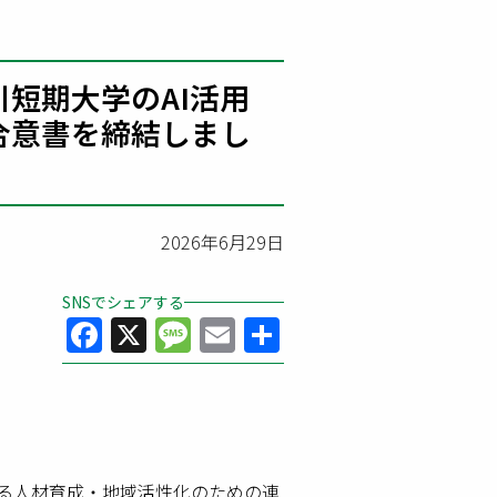
川短期大学のAI活用
合意書を締結しまし
2026年6月29日
SNSでシェアする
Facebook
X
Message
Email
共
有
による人材育成・地域活性化のための連