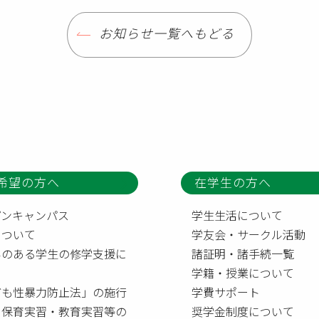
お知らせ一覧へもどる
希望の方へ
在学生の方へ
プンキャンパス
学生生活について
について
学友会・サークル活動
いのある学生の修学支援に
諸証明・諸手続一覧
て
学籍・授業について
ども性暴力防止法」の施行
学費サポート
う保育実習・教育実習等の
奨学金制度について