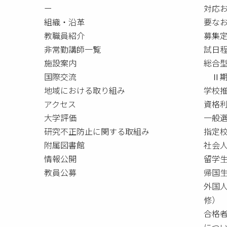
ー
対応
組織・沿革
要な
教職員紹介
募集
非常勤講師一覧
試日
施設案内
総合
国際交流
Ⅱ期
地域における取り組み
学校
アクセス
資格
大学評価
一般
研究不正防止に関する取組み
指定校
附属図書館
社会
情報公開
留学
教員公募
帰国
外国
修）
合格
につ