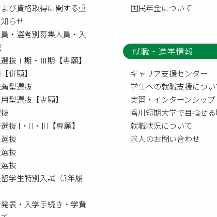
および資格取得に関する重
国民年金について
お知らせ
定員・選考別募集人員・入
程
就職・進学情報
型選抜Ⅰ期・Ⅲ期【専願】
【併願】
キャリア支援センター
推薦型選抜
学生への就職支援につい
利用型選抜【専願】
実習・インターンシップ
選抜
香川短期大学で目指せる
選抜 I・II・III【専願】
就職状況について
人選抜
求人のお問い合わせ
生選抜
生選抜
人留学生特別入試（3年履
者発表・入学手続き・学費
いて