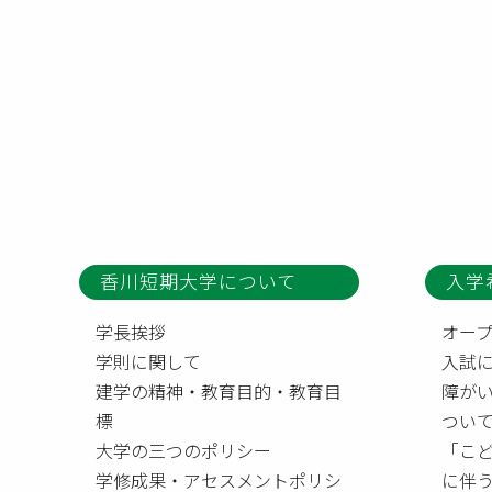
香川短期大学について
入学
学長挨拶
オー
学則に関して
入試
建学の精神・教育目的・教育目
障が
標
つい
大学の三つのポリシー
「こ
学修成果・アセスメントポリシ
に伴