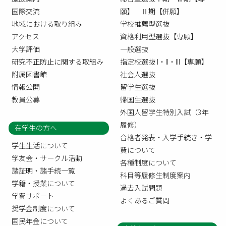
国際交流
願】 Ⅱ期【併願】
地域における取り組み
学校推薦型選抜
アクセス
資格利用型選抜【専願】
大学評価
一般選抜
研究不正防止に関する取組み
指定校選抜 I・II・III【専願】
附属図書館
社会人選抜
情報公開
留学生選抜
教員公募
帰国生選抜
外国人留学生特別入試（3年
履修）
在学生の方へ
合格者発表・入学手続き・学
学生生活について
費について
学友会・サークル活動
各種制度について
諸証明・諸手続一覧
科目等履修生制度案内
学籍・授業について
過去入試問題
学費サポート
よくあるご質問
奨学金制度について
国民年金について