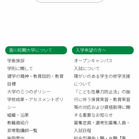
香川短期大学について
入学希望の方へ
学長挨拶
オープンキャンパス
学則に関して
入試について
建学の精神・教育目的・教育
障がいのある学生の修学支援
目標
について
大学の三つのポリシー
「こども性暴力防止法」の施
学修成果・アセスメントポリ
行に伴う保育実習・教育実習
シー
等の対応および資格取得に関
組織・沿革
する重要なお知らせ
教職員紹介
募集定員・選考別募集人員・
非常勤講師一覧
入試日程
施設案内
総合型選抜Ⅰ期・Ⅲ期【専