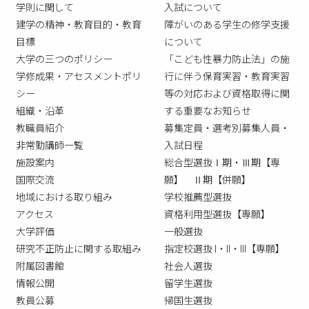
学則に関して
入試について
建学の精神・教育目的・教育
障がいのある学生の修学支援
目標
について
大学の三つのポリシー
「こども性暴力防止法」の施
学修成果・アセスメントポリ
行に伴う保育実習・教育実習
シー
等の対応および資格取得に関
組織・沿革
する重要なお知らせ
教職員紹介
募集定員・選考別募集人員・
非常勤講師一覧
入試日程
施設案内
総合型選抜Ⅰ期・Ⅲ期【専
国際交流
願】 Ⅱ期【併願】
地域における取り組み
学校推薦型選抜
アクセス
資格利用型選抜【専願】
大学評価
一般選抜
研究不正防止に関する取組み
指定校選抜 I・II・III【専願】
附属図書館
社会人選抜
情報公開
留学生選抜
教員公募
帰国生選抜