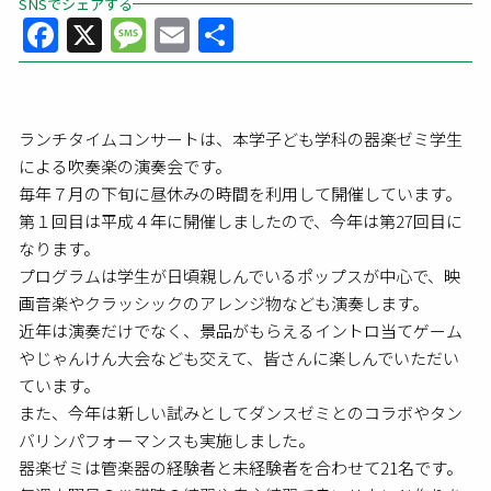
SNSでシェアする
Facebook
X
Message
Email
共
有
ランチタイムコンサートは、本学子ども学科の器楽ゼミ学生
による吹奏楽の演奏会です。
毎年７月の下旬に昼休みの時間を利用して開催しています。
第１回目は平成４年に開催しましたので、今年は第27回目に
なります。
プログラムは学生が日頃親しんでいるポップスが中心で、映
画音楽やクラッシックのアレンジ物なども演奏します。
近年は演奏だけでなく、景品がもらえるイントロ当てゲーム
やじゃんけん大会なども交えて、皆さんに楽しんでいただい
ています。
また、今年は新しい試みとしてダンスゼミとのコラボやタン
バリンパフォーマンスも実施しました。
器楽ゼミは管楽器の経験者と未経験者を合わせて21名です。