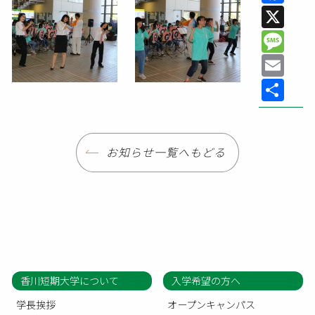
X
Me
Em
共
有
お知らせ一覧へもどる
香川短期大学について
入学希望の方へ
学長挨拶
オープンキャンパス