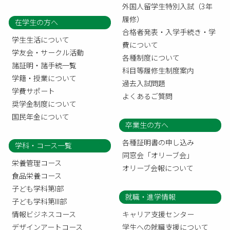
外国人留学生特別入試（3年
履修）
在学生の方へ
合格者発表・入学手続き・学
学生生活について
費について
学友会・サークル活動
各種制度について
諸証明・諸手続一覧
科目等履修生制度案内
学籍・授業について
過去入試問題
学費サポート
よくあるご質問
奨学金制度について
国民年金について
卒業生の方へ
各種証明書の申し込み
学科・コース一覧
同窓会「オリーブ会」
栄養管理コース
オリーブ会報について
食品栄養コース
子ども学科第I部
就職・進学情報
子ども学科第III部
情報ビジネスコース
キャリア支援センター
デザインアートコース
学生への就職支援について