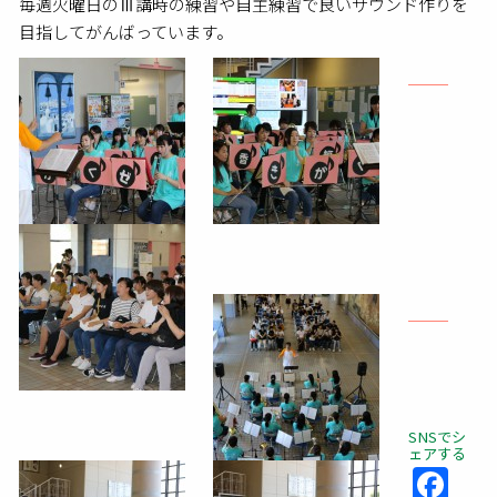
毎週火曜日のⅢ講時の練習や自主練習で良いサウンド作りを
目指してがんばっています。
SNSでシ
ェアする
Fa