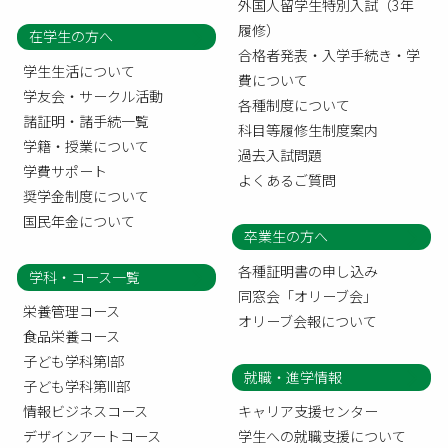
外国人留学生特別入試（3年
履修）
在学生の方へ
合格者発表・入学手続き・学
学生生活について
費について
学友会・サークル活動
各種制度について
諸証明・諸手続一覧
科目等履修生制度案内
学籍・授業について
過去入試問題
学費サポート
よくあるご質問
奨学金制度について
国民年金について
卒業生の方へ
各種証明書の申し込み
学科・コース一覧
同窓会「オリーブ会」
栄養管理コース
オリーブ会報について
食品栄養コース
子ども学科第I部
就職・進学情報
子ども学科第III部
情報ビジネスコース
キャリア支援センター
デザインアートコース
学生への就職支援について