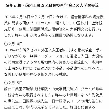
蘇州到着・蘇州工業園区職業技術学院との大学間交流
2019年２月14日から２月18日にかけて、経営情報科の観光授
業に関する研修プログラムの一環として、中国蘇州・上海観
光研修、蘇州工業園区職業技術学院との大学間交流を行いま
した。昨年に引き続き今年で２回目の訪問になります。
○２月14日
2018年から導入された外国人入国者に対する指紋検査に手こ
ずりながらも、無事イミグレーションを通過し入国。大混雑
の浦東空港でようやく現地案内の諸さんと合流出来、専用車
で上海から蘇州まで高速道路で移動。移動疲れを忘れるよう
な美しい蘇州料理の夕飯を楽しみ就寝。
○２月15日
蘇州工業園区職業技術学院との大学間交流プログラムが昨年
に続き今年も敢行されました。昨年もお世話になった副院長
の韋先生、国際課の銭先生、日本語専攻コースの胡先生らに
出迎えられ、学内の見学を行いました。韓国を代表する