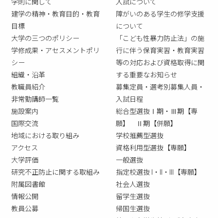
学則に関して
入試について
建学の精神・教育目的・教育
障がいのある学生の修学支援
目標
について
大学の三つのポリシー
「こども性暴力防止法」の施
学修成果・アセスメントポリ
行に伴う保育実習・教育実習
シー
等の対応および資格取得に関
組織・沿革
する重要なお知らせ
教職員紹介
募集定員・選考別募集人員・
非常勤講師一覧
入試日程
施設案内
総合型選抜Ⅰ期・Ⅲ期【専
国際交流
願】 Ⅱ期【併願】
地域における取り組み
学校推薦型選抜
アクセス
資格利用型選抜【専願】
大学評価
一般選抜
研究不正防止に関する取組み
指定校選抜 I・II・III【専願】
附属図書館
社会人選抜
情報公開
留学生選抜
教員公募
帰国生選抜