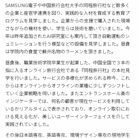
SAMSUNG電子や中国旅行会社大手の同程旅行社など数多く
の企業と産官学連携を図り、実践的な人材を育成する教育プ
ログラムを見学しました。企業からの支援で購入された現場
さながらの機材を使い、学生らは技術を磨いていました。今
年は昨年追加されたAI研究室にも案内して頂き自動運転のシ
ュミレーションを行う模型などの設備を見学しました。昼食
は学院内の食堂で蘇州名物のラーメンを頂きました。
昼食後、職業技術学院卒業生が起業した、中国全国で３本の
指に入るオンライン旅行会社である『同程旅行社』の本社見
学を行いました。サービスの多様化が求められる昨今、これ
からはオンラインからオフラインの業種に少しずつシフトし
ていく企業戦略を伺いました。またエントランスホール奥の
インジケーターでは、何名の顧客が現在サービスを利用して
いるかリアルタイムで表示されており、オンライン取引にお
ける見える化が、美しいユーザーインターフェイスを介して
実践されていました。
その後日本語専攻、英語専攻、環境デザイン専攻の現地学生