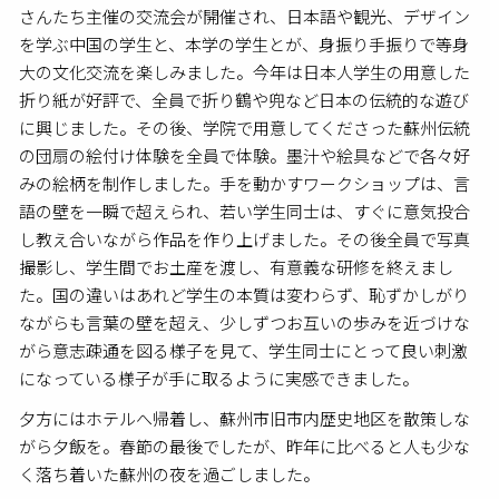
さんたち主催の交流会が開催され、日本語や観光、デザイン
を学ぶ中国の学生と、本学の学生とが、身振り手振りで等身
大の文化交流を楽しみました。今年は日本人学生の用意した
折り紙が好評で、全員で折り鶴や兜など日本の伝統的な遊び
に興じました。その後、学院で用意してくださった蘇州伝統
の団扇の絵付け体験を全員で体験。墨汁や絵具などで各々好
みの絵柄を制作しました。手を動かすワークショップは、言
語の壁を一瞬で超えられ、若い学生同士は、すぐに意気投合
し教え合いながら作品を作り上げました。その後全員で写真
撮影し、学生間でお土産を渡し、有意義な研修を終えまし
た。国の違いはあれど学生の本質は変わらず、恥ずかしがり
ながらも言葉の壁を超え、少しずつお互いの歩みを近づけな
がら意志疎通を図る様子を見て、学生同士にとって良い刺激
になっている様子が手に取るように実感できました。
夕方にはホテルへ帰着し、蘇州市旧市内歴史地区を散策しな
がら夕飯を。春節の最後でしたが、昨年に比べると人も少な
く落ち着いた蘇州の夜を過ごしました。