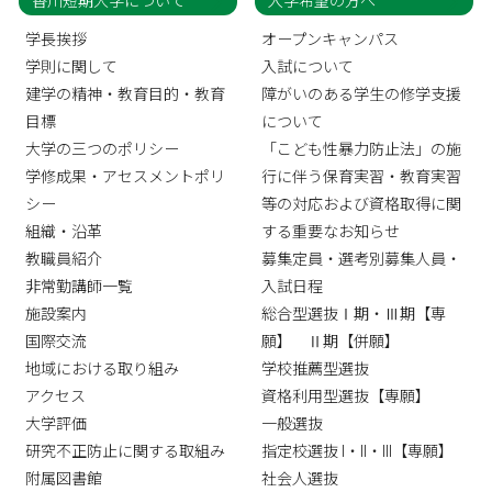
香川短期大学について
入学希望の方へ
学長挨拶
オープンキャンパス
学則に関して
入試について
建学の精神・教育目的・教育
障がいのある学生の修学支援
目標
について
大学の三つのポリシー
「こども性暴力防止法」の施
学修成果・アセスメントポリ
行に伴う保育実習・教育実習
シー
等の対応および資格取得に関
組織・沿革
する重要なお知らせ
教職員紹介
募集定員・選考別募集人員・
非常勤講師一覧
入試日程
施設案内
総合型選抜Ⅰ期・Ⅲ期【専
国際交流
願】 Ⅱ期【併願】
地域における取り組み
学校推薦型選抜
アクセス
資格利用型選抜【専願】
大学評価
一般選抜
研究不正防止に関する取組み
指定校選抜 I・II・III【専願】
附属図書館
社会人選抜