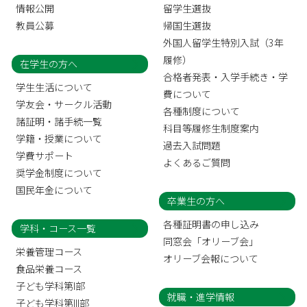
情報公開
留学生選抜
教員公募
帰国生選抜
外国人留学生特別入試（3年
履修）
在学生の方へ
合格者発表・入学手続き・学
学生生活について
費について
学友会・サークル活動
各種制度について
諸証明・諸手続一覧
科目等履修生制度案内
学籍・授業について
過去入試問題
学費サポート
よくあるご質問
奨学金制度について
国民年金について
卒業生の方へ
各種証明書の申し込み
学科・コース一覧
同窓会「オリーブ会」
栄養管理コース
オリーブ会報について
食品栄養コース
子ども学科第I部
就職・進学情報
子ども学科第III部