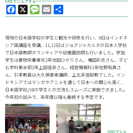
SNSでシェアする
Facebook
X
Message
Email
共
有
現地の日本語学校の学生と観光や研修を行い、9日はインドネ
シア語講座を受講、11,12日はジョグジャカルタの日本人学校
で日本語教師ボランティアや幼稚園訪問も行いました。参加
学生は食物栄養専攻2年池田ひかりさん、増田彩衣さん、子ど
も学科第Ⅲ部2年上田佳奈さん、経営情報科1年佐野和真さ
ん、引率教員は大久保直幸講師、上北采佳助教でした。イン
ドネシアではマンガやアニメを通じて日本への関心も高く、
日本語学校JIBの学生との交流もスムーズに実施できました。
今年初の試みで、来年度以降も継続する予定です。
SNSでシェ