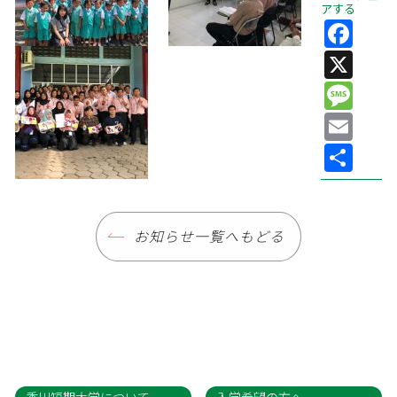
アする
Fa
X
Me
Ema
共
有
お知らせ一覧へもどる