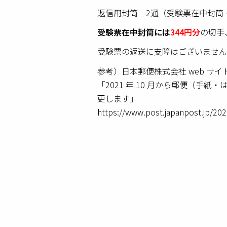
返信用封筒 2通（受験票在中封筒
受験票在中封筒には
344
円分
の切手
受験票の返送に支障はございません
参考）日本郵便株式会社 web サイ
「2021 年 10 月から郵便（手
更します」
https://www.post.japanpost.jp/202