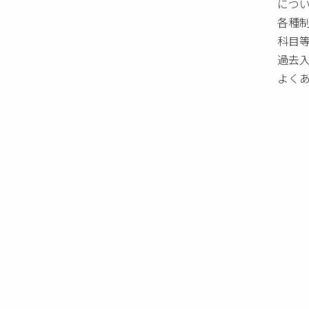
につ
各種
科目
過去
よく