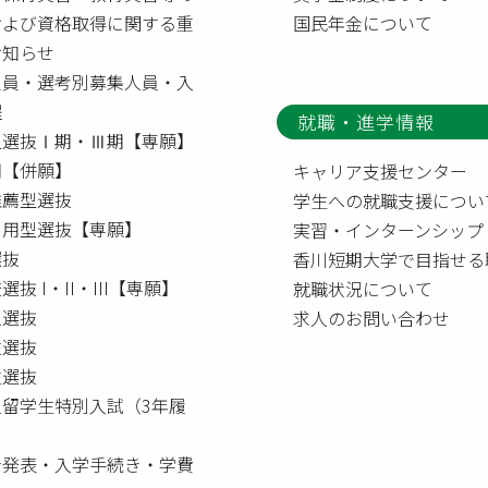
および資格取得に関する重
国民年金について
お知らせ
定員・選考別募集人員・入
程
就職・進学情報
型選抜Ⅰ期・Ⅲ期【専願】
【併願】
キャリア支援センター
推薦型選抜
学生への就職支援につい
利用型選抜【専願】
実習・インターンシップ
選抜
香川短期大学で目指せる
選抜 I・II・III【専願】
就職状況について
人選抜
求人のお問い合わせ
生選抜
生選抜
人留学生特別入試（3年履
者発表・入学手続き・学費