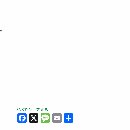
。
SNSでシェアする
Facebook
X
Message
Email
共
有