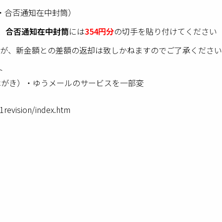
・合否通知在中封筒）
、
合否通知在中封筒
には
354
円分
の切手を貼り付けてください
が、新金額との差額の返却は致しかねますのでご了承ください
ト
紙・はがき）・ゆうメールのサービスを一部変
1revision/index.htm