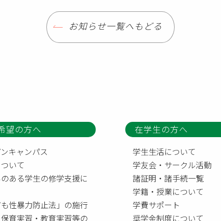
お知らせ一覧へもどる
希望の方へ
在学生の方へ
プンキャンパス
学生生活について
について
学友会・サークル活動
いのある学生の修学支援に
諸証明・諸手続一覧
て
学籍・授業について
ども性暴力防止法」の施行
学費サポート
う保育実習・教育実習等の
奨学金制度について