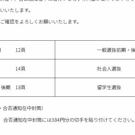
いいたします。
ご確認をよろしくお願いいたします。
期 12頁
一般選抜前期
 14頁
社会人選
後期 18頁
留学生選
・合否通知在中封筒）
手、合否通知在中封筒には384円分の切手を貼り付けてください
。