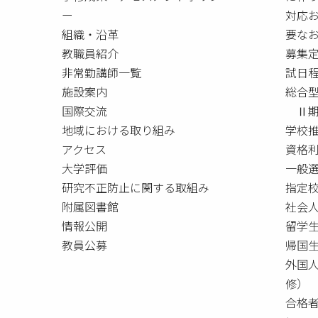
ー
対応
組織・沿革
要な
教職員紹介
募集
非常勤講師一覧
試日
施設案内
総合
国際交流
Ⅱ期
地域における取り組み
学校
アクセス
資格
大学評価
一般
研究不正防止に関する取組み
指定校
附属図書館
社会
情報公開
留学
教員公募
帰国
外国
修）
合格