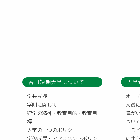
香川短期大学について
入学
学長挨拶
オー
学則に関して
入試
建学の精神・教育目的・教育目
障が
標
つい
大学の三つのポリシー
「こ
学修成果・アセスメントポリシ
に伴