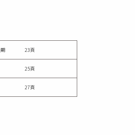
・後期 23頁
抜 25頁
抜 27頁
。