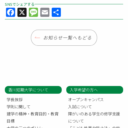
SNSでシェアする
Facebook
X
Message
Email
共
有
お知らせ一覧へもどる
香川短期大学について
入学希望の方へ
学長挨拶
オープンキャンパス
学則に関して
入試について
建学の精神・教育目的・教育
障がいのある学生の修学支援
目標
について
大学の三つのポリシー
「こども性暴力防止法」の施