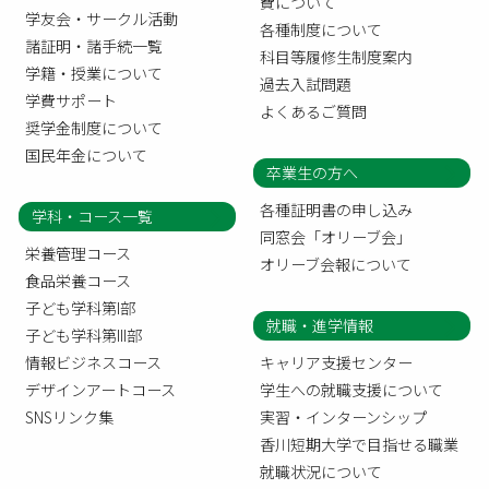
費について
学友会・サークル活動
各種制度について
諸証明・諸手続一覧
科目等履修生制度案内
学籍・授業について
過去入試問題
学費サポート
よくあるご質問
奨学金制度について
国民年金について
卒業生の方へ
各種証明書の申し込み
学科・コース一覧
同窓会「オリーブ会」
栄養管理コース
オリーブ会報について
食品栄養コース
子ども学科第I部
就職・進学情報
子ども学科第III部
情報ビジネスコース
キャリア支援センター
デザインアートコース
学生への就職支援について
SNSリンク集
実習・インターンシップ
香川短期大学で目指せる職業
就職状況について