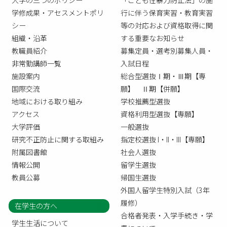
学修成果・アセスメントポリ
行に伴う保育実習・教育実習
シー
等の対応および資格取得に関
組織・沿革
する重要なお知らせ
教職員紹介
募集定員・選考別募集人員・
非常勤講師一覧
入試日程
施設案内
総合型選抜Ⅰ期・Ⅲ期【専
国際交流
願】 Ⅱ期【併願】
地域における取り組み
学校推薦型選抜
アクセス
資格利用型選抜【専願】
大学評価
一般選抜
研究不正防止に関する取組み
指定校選抜 I・II・III【専願】
附属図書館
社会人選抜
情報公開
留学生選抜
教員公募
帰国生選抜
外国人留学生特別入試（3年
履修）
在学生の方へ
合格者発表・入学手続き・学
学生生活について