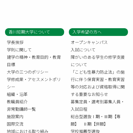
香川短期大学について
入学希望の方へ
学長挨拶
オープンキャンパス
学則に関して
入試について
建学の精神・教育目的・教育
障がいのある学生の修学支援
目標
について
大学の三つのポリシー
「こども性暴力防止法」の施
学修成果・アセスメントポリ
行に伴う保育実習・教育実習
シー
等の対応および資格取得に関
組織・沿革
する重要なお知らせ
教職員紹介
募集定員・選考別募集人員・
非常勤講師一覧
入試日程
施設案内
総合型選抜Ⅰ期・Ⅲ期【専
国際交流
願】 Ⅱ期【併願】
地域における取り組み
学校推薦型選抜