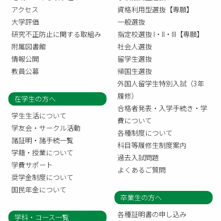
アクセス
資格利用型選抜【専願】
大学評価
一般選抜
研究不正防止に関する取組み
指定校選抜 I・II・III【専願】
附属図書館
社会人選抜
情報公開
留学生選抜
教員公募
帰国生選抜
外国人留学生特別入試（3年
履修）
在学生の方へ
合格者発表・入学手続き・学
学生生活について
費について
学友会・サークル活動
各種制度について
諸証明・諸手続一覧
科目等履修生制度案内
学籍・授業について
過去入試問題
学費サポート
よくあるご質問
奨学金制度について
国民年金について
卒業生の方へ
各種証明書の申し込み
学科・コース一覧