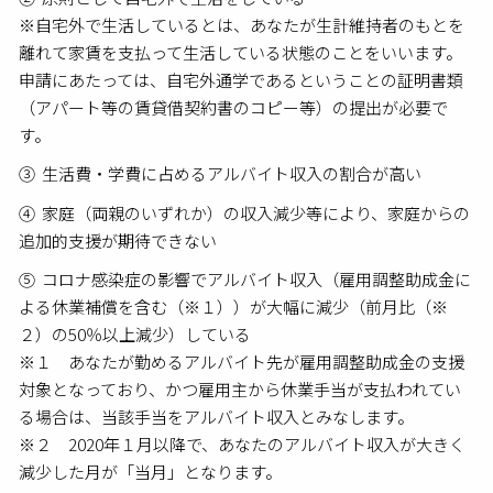
※自宅外で生活しているとは、あなたが生計維持者のもとを
離れて家賃を支払って生活している状態のことをいいます。
申請にあたっては、自宅外通学であるということの証明書類
（アパート等の賃貸借契約書のコピー等）の提出が必要で
す。
③ 生活費・学費に占めるアルバイト収入の割合が高い
④ 家庭（両親のいずれか）の収入減少等により、家庭からの
追加的支援が期待できない
⑤ コロナ感染症の影響でアルバイト収入（雇用調整助成金に
よる休業補償を含む（※１））が大幅に減少（前月比（※
２）の50％以上減少）している
※１ あなたが勤めるアルバイト先が雇用調整助成金の支援
対象となっており、かつ雇用主から休業手当が支払われてい
る場合は、当該手当をアルバイト収入とみなします。
※２ 2020年１月以降で、あなたのアルバイト収入が大きく
減少した月が「当月」となります。