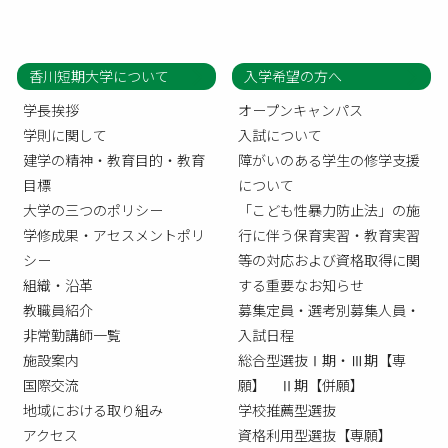
香川短期大学について
入学希望の方へ
学長挨拶
オープンキャンパス
学則に関して
入試について
建学の精神・教育目的・教育
障がいのある学生の修学支援
目標
について
大学の三つのポリシー
「こども性暴力防止法」の施
学修成果・アセスメントポリ
行に伴う保育実習・教育実習
シー
等の対応および資格取得に関
組織・沿革
する重要なお知らせ
教職員紹介
募集定員・選考別募集人員・
非常勤講師一覧
入試日程
施設案内
総合型選抜Ⅰ期・Ⅲ期【専
国際交流
願】 Ⅱ期【併願】
地域における取り組み
学校推薦型選抜
アクセス
資格利用型選抜【専願】