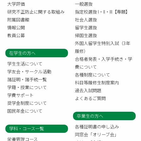
大学評価
一般選抜
研究不正防止に関する取組み
指定校選抜 I・II・III【専願】
附属図書館
社会人選抜
情報公開
留学生選抜
教員公募
帰国生選抜
外国人留学生特別入試（3年
履修）
在学生の方へ
合格者発表・入学手続き・学
学生生活について
費について
学友会・サークル活動
各種制度について
諸証明・諸手続一覧
科目等履修生制度案内
学籍・授業について
過去入試問題
学費サポート
よくあるご質問
奨学金制度について
国民年金について
卒業生の方へ
各種証明書の申し込み
学科・コース一覧
同窓会「オリーブ会」
栄養管理コース