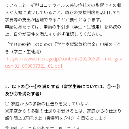
ていること、新型コロナウイルス感染症拡大の影響でその収
入が大幅に減少していること、既存の支援制度を活用しても
学費等の支出が困難であることが要件となります。
申請にあたっては、申請の手引き（学生・生徒用）を熟読の
上、自分が要件を満たすか必ず確認してください。
「学びの継続」のための『学生支援緊急給付金』申請の手引
き（学生・生徒用）
https://www.mext.go.jp/content/20200520_mxt_gak
ushi01_000007321_01.pdf
1．以下の①～⑥を満たす者（留学生等については、①～⑤
及び⑦を満たす者）
① 家庭からの多額の仕送りを受けていない
※家庭からの多額の仕送りを受けるとは、家庭からの仕送り
額年間150万円以上（授業料を含む）を目安とします。
② 原則として自宅外で生活をしている