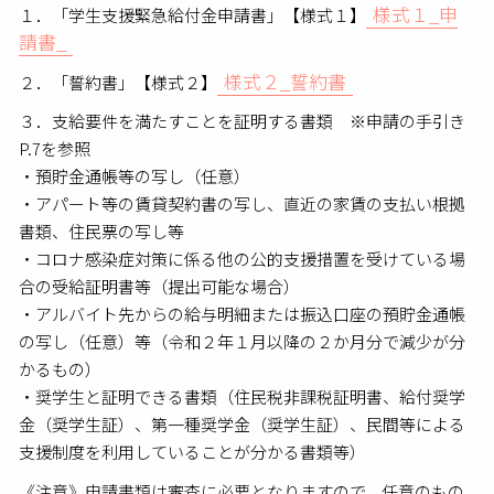
様式１_申
１．「学生支援緊急給付金申請書」【様式１】
請書_
様式２_誓約書
２．「誓約書」【様式２】
３．支給要件を満たすことを証明する書類 ※申請の手引き
P.7を参照
・預貯金通帳等の写し（任意）
・アパート等の賃貸契約書の写し、直近の家賃の支払い根拠
書類、住民票の写し等
・コロナ感染症対策に係る他の公的支援措置を受けている場
合の受給証明書等（提出可能な場合）
・アルバイト先からの給与明細または振込口座の預貯金通帳
の写し（任意）等（令和２年１月以降の２か月分で減少が分
かるもの）
・奨学生と証明できる書類（住民税非課税証明書、給付奨学
金（奨学生証）、第一種奨学金（奨学生証）、民間等による
支援制度を利用していることが分かる書類等）
《注意》申請書類は審査に必要となりますので、任意のもの