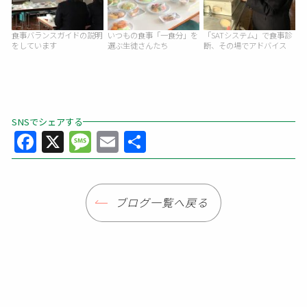
食事バランスガイドの説明
いつもの食事「一食分」を
「SATシステム」で食事診
をしています
選ぶ生徒さんたち
断、その場でアドバイス
SNSでシェアする
Facebook
X
Message
Email
共
有
ブログ一覧へ戻る