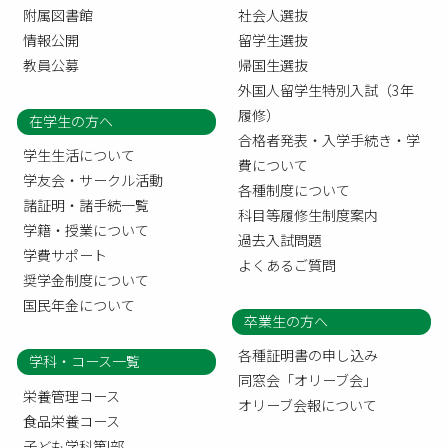
附属図書館
社会人選抜
情報公開
留学生選抜
教員公募
帰国生選抜
外国人留学生特別入試（3年
履修）
在学生の方へ
合格者発表・入学手続き・学
学生生活について
費について
学友会・サークル活動
各種制度について
諸証明・諸手続一覧
科目等履修生制度案内
学籍・授業について
過去入試問題
学費サポート
よくあるご質問
奨学金制度について
国民年金について
卒業生の方へ
各種証明書の申し込み
学科・コース一覧
同窓会「オリーブ会」
栄養管理コース
オリーブ会報について
食品栄養コース
子ども学科第I部