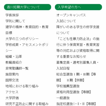
香川短期大学について
入学希望の方へ
学長挨拶
オープンキャンパス
学則に関して
入試について
建学の精神・教育目的・教育
障がいのある学生の修学支援
目標
について
大学の三つのポリシー
「こども性暴力防止法」の施
学修成果・アセスメントポリ
行に伴う保育実習・教育実習
シー
等の対応および資格取得に関
組織・沿革
する重要なお知らせ
教職員紹介
募集定員・選考別募集人員・
非常勤講師一覧
入試日程
施設案内
総合型選抜Ⅰ期・Ⅲ期【専
国際交流
願】 Ⅱ期【併願】
地域における取り組み
学校推薦型選抜
アクセス
資格利用型選抜【専願】
大学評価
一般選抜
研究不正防止に関する取組み
指定校選抜 I・II・III【専願】