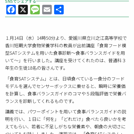
SNSでシェアする
Facebook
X
Message
Email
共
有
１月14日（水）14時50分より、愛媛川県立川之江高等学校で
香川短期大学食物栄養学科の教員が出前講座「食育フード模
型SATシステムを用いた食事診断～食事バランスガイドを用
いて～」を行いました。講座を受けてくれたのは、普通科３
年生の生徒18名の皆さんです。
「食育SATシステム」とは、日頃食べている一食分のフード
モデルを選んでセンサーボックスに乗せると、瞬時に栄養価
を計算し、食事バランスガイドのコマや５段階評価で栄養バ
ランスを診断してくれるものです。
講義では、パワーポイントを用いて食事バランスガイドの説
明を行い、１日に「何を」「どれだけ」食べたら良いかを考
えてもらい、若者に不足しがちな栄養素や、朝食の大切さに
ついてもお話ししました。演習では、「食育SATシステム」